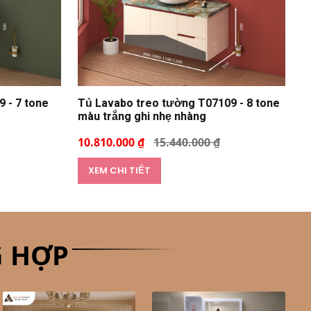
 - 7 tone
Tủ Lavabo treo tường T07109 - 8 tone
màu trắng ghi nhẹ nhàng
10.810.000 ₫
15.440.000 ₫
XEM CHI TIẾT
G HỢP