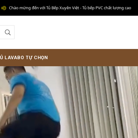
mừng đến với Tủ Bếp Xuyên Việt - Tủ bếp PVC chất lượng cao
Ủ LAVABO TỰ CHỌN