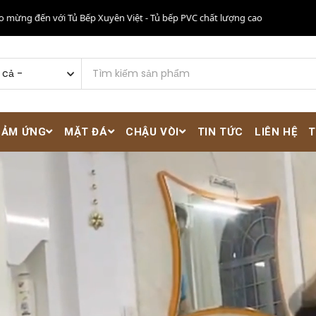
 với Tủ Bếp Xuyên Việt - Tủ bếp PVC chất lượng cao
Chào 
CẢM ỨNG
MẶT ĐÁ
CHẬU VÒI
TIN TỨC
LIÊN HỆ
T