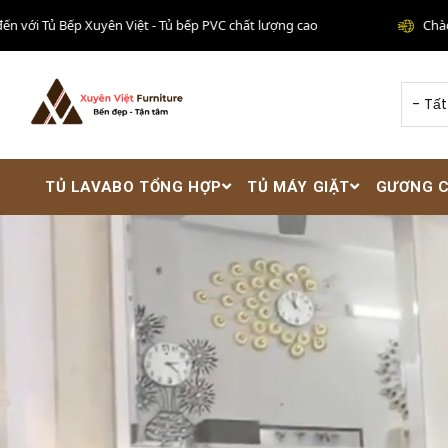
Nhảy đến nội dung
ếp Xuyên Việt - Tủ bếp PVC chất lượng cao
Chào mừng đến
TỦ LAVABO TỔNG HỢP
TỦ MÁY GIẶT
GƯƠNG 