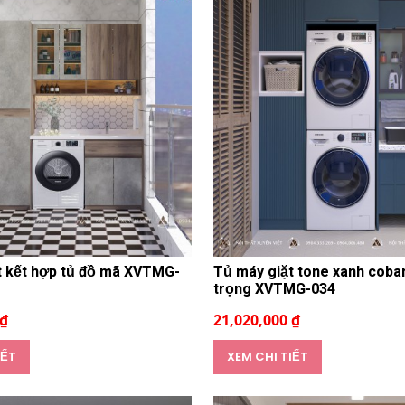
t kết hợp tủ đồ mã XVTMG-
Tủ máy giặt tone xanh coba
trọng XVTMG-034
 ₫
21,020,000 ₫
IẾT
XEM CHI TIẾT