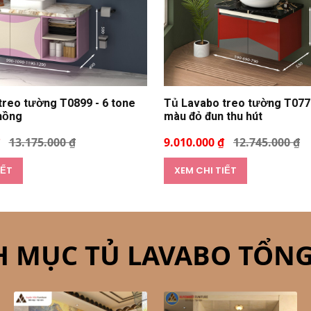
treo tường T0899 - 6 tone
Tủ Lavabo treo tường T0779
hồng
màu đỏ đun thu hút
13.175.000 ₫
9.010.000 ₫
12.745.000 ₫
IẾT
XEM CHI TIẾT
 MỤC TỦ LAVABO TỔN