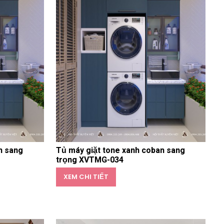
n sang
Tủ máy giặt tone xanh coban sang
trọng XVTMG-034
XEM CHI TIẾT