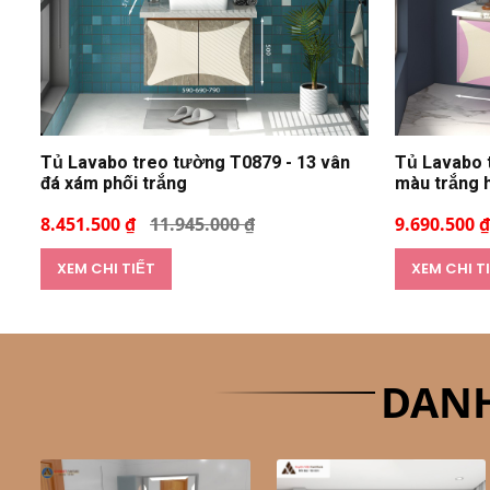
Tủ Lavabo treo tường T0879 - 13 vân
Tủ Lavabo 
đá xám phối trắng
màu trắng 
8.451.500 ₫
11.945.000 ₫
9.690.500 ₫
XEM CHI TIẾT
XEM CHI T
DANH