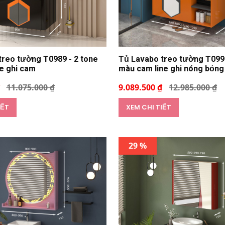
treo tường T0989 - 2 tone
Tủ Lavabo treo tường T0999
e ghi cam
màu cam line ghi nóng bỏng
11.075.000 ₫
9.089.500 ₫
12.985.000 ₫
IẾT
XEM CHI TIẾT
29 %