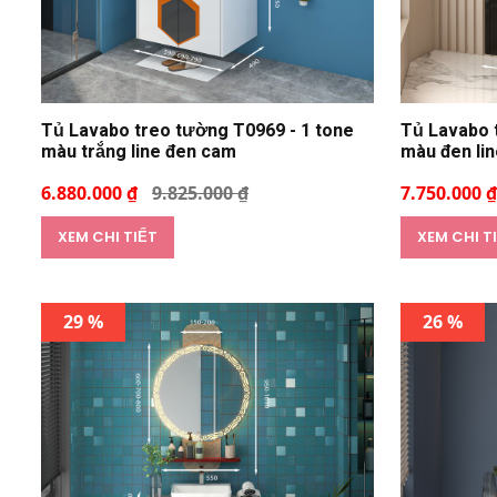
Tủ Lavabo treo tường T0969 - 1 tone
Tủ Lavabo 
màu trắng line đen cam
màu đen lin
6.880.000 ₫
9.825.000 ₫
7.750.000 ₫
XEM CHI TIẾT
XEM CHI T
29 %
26 %