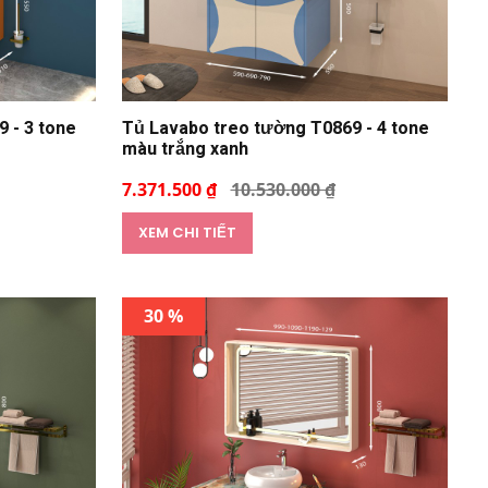
 - 3 tone
Tủ Lavabo treo tường T0869 - 4 tone
màu trắng xanh
7.371.500 ₫
10.530.000 ₫
XEM CHI TIẾT
30 %